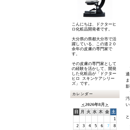
こんにちは、ドクターヒ
ロ化粧品開発者です。
大分県の県都大分市で活
躍している、この道２０
余年の皮膚の専門家で
す。
その皮膚の専門家として
洗
の経験を活かして、開発
した化粧品が「ドクター
通
ヒロ スキンケアシリー
ま
ズ」です。
影
洗
カレンダー
汚
＜
2026年8月
＞
い
お
日
月
火
水
木
金
土
と
1
2
3
4
5
6
7
8
配