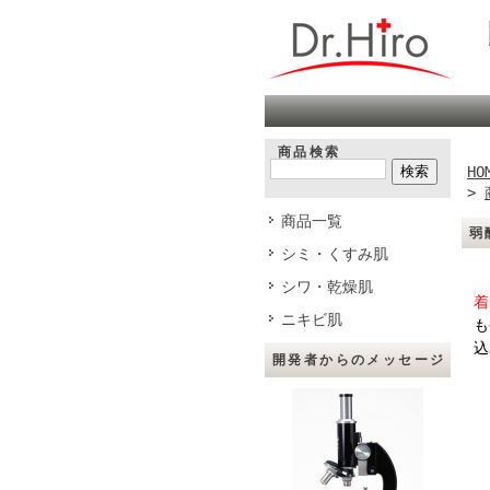
商品検索
HO
>
商品一覧
弱
シミ・くすみ肌
【
シワ・乾燥肌
着
ニキビ肌
も
込
開発者からのメッセージ