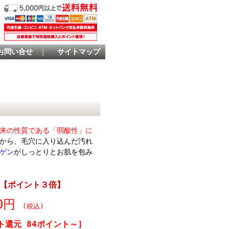
お問い合せ
｜
サイトマップ
来の性質である「弱酸性」に
から、毛穴に入り込んだ汚れ
ゲン
がしっとりとお肌を包み
L 【ポイント３倍】
00円
(税込)
ト還元 84ポイント～]