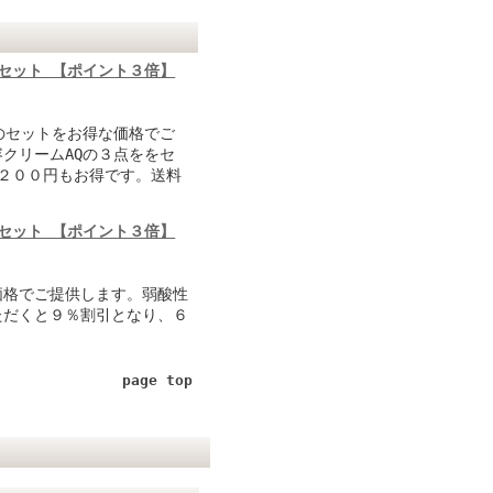
セット 【ポイント３倍】
のセットをお得な価格でご
クリームAQの３点ををセ
２００円もお得です。送料
セット 【ポイント３倍】
価格でご提供します。弱酸性
ただくと９％割引となり、６
page top