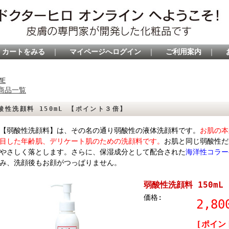
カートをみる
｜
マイページへログイン
｜
ご利用案内
｜
ME
商品一覧
酸性洗顔料 150mL 【ポイント３倍】
弱酸性洗顔料】は、その名の通り弱酸性の液体洗顔料です。
お肌の本
目した年齢肌、デリケート肌のための洗顔料です。
お肌と同じ弱酸性だ
やさしく落とします。さらに、保湿成分として配合された
海洋性コラー
み、洗顔後もお顔がつっぱりません。
弱酸性洗顔料 150m
価格:
2,8
[ポイン