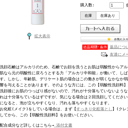
購入数:
在庫
在庫あり
拡大表示
返品につ
友達にメ
顔石鹸はアルカリのため、石鹸でお顔を洗うとお肌は弱酸性からアル
肌なら元の弱酸性に戻ろうとする力「アルカリ中和能」が働いて、しば
す。しかし、年齢肌、デリケート肌の場合はこの働きが弱くなかなか弱
響を与えることがあります。そのような方には、この【弱酸性洗顔料】
顔後にお肌のつっぱり感がないので、汚れが十分落ちていないような
れは十分落ちているはずですが、気になる場合は２回洗顔してください
になると、泡が立ちやすくなり、汚れも落ちやすくなります。
化粧(メイク)をしている場合は、まず【
すっきり化粧落とし
】(クレ
してから、この【弱酸性洗顔料】をお使いください。
合成分など詳しくはこちら→
添付文書