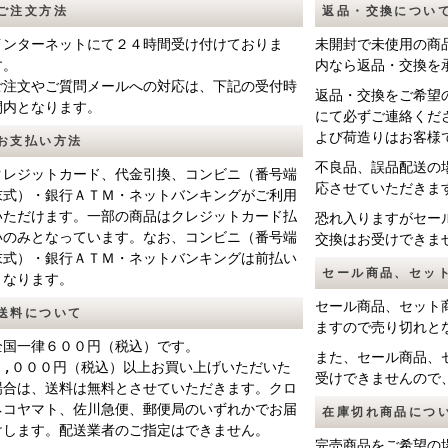
ご注文方法
返品・交換につい
インターネットにて２４時間受け付けておりま
未開封で未使用の商
す。
内なら返品・交換を
ご注文やご質問メールへの対応は、下記の受付時
返品・交換をご希望
間内となります。
にて必ずご連絡くだ
よび荷造りはお客様
お支払い方法
不良品、誤品配送の
クレジットカード、代金引換、
コンビニ（番号端
応させていただきま
末式
）・
銀行ＡＴＭ
・
ネットバンキング
がご利用
いただけます。一部の商品はクレジットカード払
恐れ入りますがセー
いのみとなっています。なお、
コンビニ（番号端
交換はお受けできま
末式
）・
銀行ＡＴＭ
・
ネットバンキング
は前払い
セール商品、セッ
となります。
セール商品、セット
送料について
ますので売り切れと
全国一律６００円（税込）です。
また、セール商品、
５,０００円（税込）以上お買い上げいただいた
受けできませんので
場合は、送料は無料とさせていただきます。クロ
ネコヤマト、佐川急便、郵便局のいずれかでお届
在庫切れ商品につ
けします。配送業者のご指定はできません。
完売商品をご希望の