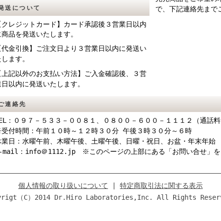
発送について
で、下記連絡先まで
【クレジットカード】
カード承認後３営業日以内
に商品を発送いたします。
【代金引換】
ご注文日より
３営業日以内に発送い
たします。
【上記以外のお支払い方法】ご入金確認後、３営
業日以内に発送いたします。
ご連絡先
TEL：０９７－５３３－００８１、０８００－６００－１１１２（通話
※受付時間：午前１０時～１２時３０分 午後３時３０分～６時
休業日：水曜午前、木曜午後、土曜午後、日曜・祝日、お盆・年末年始
E-mail：info＠1112.jp ※このページの上部にある「お問い合せ
個人情報の取り扱いについて
|
特定商取引法に関する表示
yrigt（C）2014 Dr.Hiro Laboratories,Inc. All Rights Reser