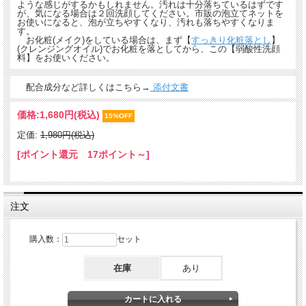
ような感じがするかもしれません。汚れは十分落ちているはずです
が、気になる場合は２回洗顔してください。市販の泡立てネットを
お使いになると、泡が立ちやすくなり、汚れも落ちやすくなりま
す。
お化粧(メイク)をしている場合は、まず【
すっきり化粧落とし
】
(クレンジングオイル)でお化粧を落としてから、この【弱酸性洗顔
料】をお使いください。
配合成分など詳しくはこちら→
添付文書
価格:
1,680円
(税込)
15%OFF
定価:
1,980円(税込)
[ポイント還元 17ポイント～]
注文
購入数：
セット
在庫
あり