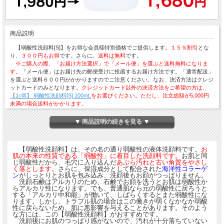
商品説明
【弱酸性洗顔料[S]】をお得な会員様特別価格でご提供します。
１５％割引
とな
り、
３００円もお得
です。さらに、
送料は無料
です。
※ご購入の際、「お届け方法選択」で「メール便」を選ぶと送料無料になりま
す。
「メール便」はお届け先の郵便受けに投函するお届け方法です。「通常配送」
を選ぶと送料６００円がかかりますのでご注意ください。なお、決済方法はクレジ
ットカードのみとなります。
クレジットカード以外の決済方法をご希望の方は、
【お得】 弱酸性洗顔料[S] 100mL
をお選びください。ただし、注文総額が5,000円
未満の場合送料がかかります。
※新規会員登録はご購入手続きの途中でできます。
▼ 商品説明の続きを見る ▼
【弱酸性洗顔料】は、その名の通り弱酸性の液体洗顔料です。
お
肌の本来の性質である「弱酸性」に着目した洗顔料です。
お肌と同
じ弱酸性だから、毛穴に入り込んだ
あぶら汚れと古い角質をやさし
く落とします。
さらに、保湿成分として配合された
海洋性コラーゲ
ン
がしっとりとお肌を包み込み、洗顔後もお顔がつっぱりません。
洗顔石鹸はアルカリのため、石鹸でお顔を洗うとお肌は弱酸性か
らアルカリ性になります。でも、普通肌なら元の弱酸性に戻ろうと
する「アルカリ中和能」が働いて、しばらくするとまた弱酸性にな
ります。しかし、トラブル肌の場合はこの働きが弱くなかなか弱酸
性に戻らないため、肌に悪影響を与えることがあります。そのよう
な方には、この【弱酸性洗顔料】がおすすめです。
洗顔後にお肌のつっぱり感がないので、汚れが十分落ちていない