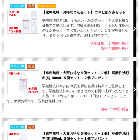
PICK UP
会員
<13%OFF>
【送料無料・お得な２点セット】 ニキビ肌２点セット
弱酸性洗顔料[S]、うるおい化粧水のセットを大変お得な
価格でご提供します。弱酸性洗顔料[S]、うるおい化粧水
の２点をセットでお買い上げいただくと１３％割引とな
り、８００円もお得です。送料は無料です。
通常価格：
5,780円(税込)
価格:4,980円(税込)
PICK UP
会員
【送料無料・大変お得な５個セット＋２個】 弱酸性洗顔
料[S] 100mL ５個セット＋２個プレゼント
弱酸性洗顔料[S]を大変お得な会員様特典でご提供しま
す。弱酸性洗顔料[S]５個まとめてお買い上げいただくと
本品１００mLを２個（３,９６０円分）プレゼントしま
す。大変お得です。送料は無料です。
価格:9,990円(税込)
PICK UP
会員
【送料無料・大変お得な３個セット＋１個】 弱酸性洗顔
料[S] 100mL ３個セット＋１個プレゼント