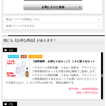
返品についての詳細はこちら
友達にメールですすめる
他にも【お得な商品】があります！
1位
PICK UP
会員
<16%OFF>
【送料無料・お得な３点セット】 ニキビ肌３点セット
バブルピール洗顔石鹸、うるおい化粧水、ブライトニン
グ美容液[S]のセットを大変お得な価格でご提供します。
バブルピール洗顔石鹸、うるおい化粧水、ブライトニン
グ美容液[S]の３点ををセットでお買い上げいただくと１
６％割引となり、１,６００円もお得です。送料は無料です。
通常価格：
9,580円(税込)
価格:7,980円(税込)
2位