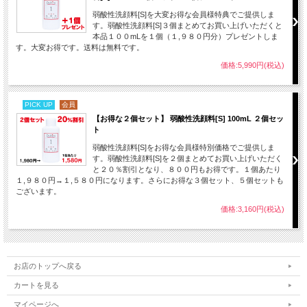
弱酸性洗顔料[S]を大変お得な会員様特典でご提供しま
す。弱酸性洗顔料[S]３個まとめてお買い上げいただくと
本品１００mLを１個（１,９８０円分）プレゼントしま
す。大変お得です。送料は無料です。
価格:5,990円(税込)
PICK UP
会員
【お得な２個セット】 弱酸性洗顔料[S] 100mL ２個セッ
ト
弱酸性洗顔料[S]をお得な会員様特別価格でご提供しま
す。弱酸性洗顔料[S]を２個まとめてお買い上げいただく
と２０％割引となり、８００円もお得です。１個あたり
１,９８０円→１,５８０円になります。さらにお得な３個セット、５個セットも
ございます。
価格:3,160円(税込)
お店のトップへ戻る
カートを見る
マイページへ