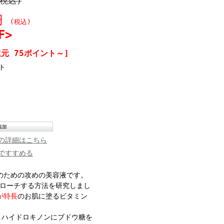
(税込)
0円
(税込)
F>
元 75ポイント～]
ト
の詳細はこちら
ですすめる
のための攻めの美容液です。
ローチする方法を研究しまし
が特長
のお肌に塗るビタミン
、ハイドロキノンにブドウ糖を