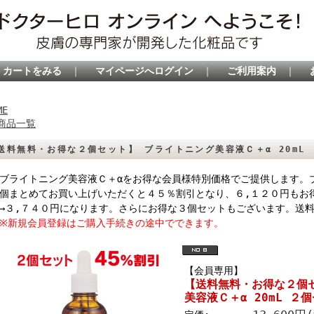
カートをみる
｜
マイページへログイン
｜
ご利用案内
｜
ME
商品一覧
送料無料・お得な２個セット】 ブライトニング美容液Ｃ＋α 20mL
ライトニング美容液Ｃ＋αをお得な会員様特別価格でご提供します。
個まとめてお買い上げいただくと４５％割引となり、６,１２０円もお
→３,７４０円になります。さらにお得な３個セットもございます。送
新規会員登録はご購入手続きの途中でできます。
【会員専用】
【送料無料・お得な２個
美容液Ｃ＋α 20mL ２