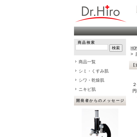
商品検索
HO
>
商品一覧
【
シミ・くすみ肌
ブ
シワ・乾燥肌
２
ニキビ肌
円
※
開発者からのメッセージ