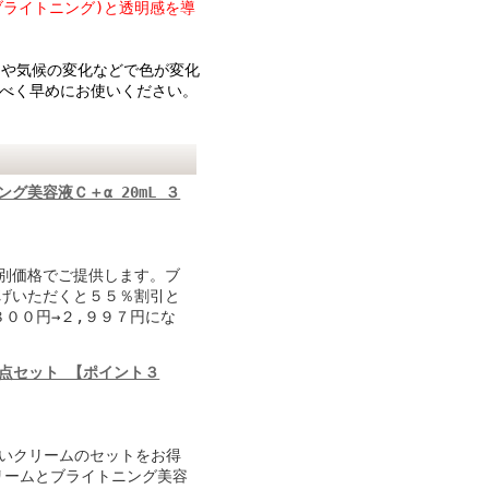
ブライトニング)と透明感を導
)や気候の変化などで色が変化
べく早めにお使いください。
美容液Ｃ＋α 20mL ３
別価格でご提供します。ブ
げいただくと５５％割引と
８００円→２,９９７円にな
２点セット 【ポイント３
おいクリームのセットをお得
リームとブライトニング美容