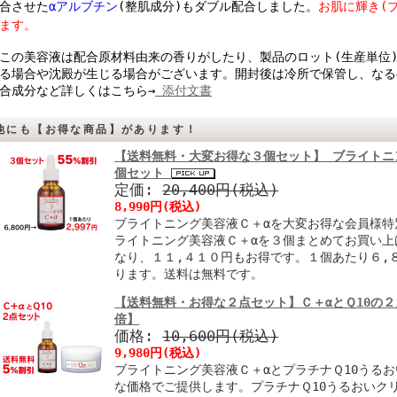
合させた
αアルブチン
(整肌成分)もダブル配合しました。
お肌に輝き(
ます。
の美容液は配合原材料由来の香りがしたり、製品のロット(生産単位
る場合や沈殿が生じる場合がございます。開封後は冷所で保管し、なる
合成分など詳しくはこちら→
添付文書
他にも【お得な商品】があります！
【送料無料・大変お得な３個セット】 ブライトニング
個セット
定価:
20,400円(税込)
8,990円(税込)
ブライトニング美容液Ｃ＋αを大変お得な会員様特
ライトニング美容液Ｃ＋αを３個まとめてお買い上
なり、１１,４１０円もお得です。１個あたり６,
ります。送料は無料です。
【送料無料・お得な２点セット】Ｃ＋αとＱ10の
倍】
価格:
10,600円(税込)
9,980円(税込)
ブライトニング美容液Ｃ＋αとプラチナＱ10うる
な価格でご提供します。プラチナＱ10うるおいク