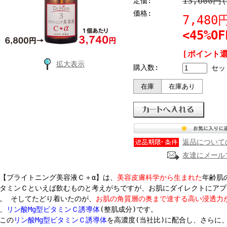
13,600円
定価:
価格:
7,48
<45%OF
[ポイント還
拡大表示
購入数:
セッ
在庫
在庫あり
返品について
友達にメール
ブライトニング美容液Ｃ＋α】は、
美容皮膚科学から生まれた
年齢肌
タミンＣといえば飲むものと考えがちですが、お肌にダイレクトにアプ
。 そしてたどり着いたのが、
お肌の角質層の奥まで達する高い浸透力
、
リン酸Mg型ビタミンＣ誘導体
(整肌成分)です。
この
リン酸Mg型ビタミンＣ誘導体
を高濃度(当社比)に配合し、さらに