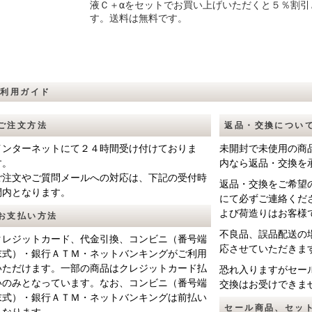
液Ｃ＋αをセットでお買い上げいただくと５％割引
す。送料は無料です。
ご利用ガイド
ご注文方法
返品・交換につい
インターネットにて２４時間受け付けておりま
未開封で未使用の商
す。
内なら返品・交換を
ご注文やご質問メールへの対応は、下記の受付時
返品・交換をご希望
間内となります。
にて必ずご連絡くだ
よび荷造りはお客様
お支払い方法
不良品、誤品配送の
クレジットカード、代金引換、
コンビニ（番号端
応させていただきま
末式
）・
銀行ＡＴＭ
・
ネットバンキング
がご利用
いただけます。一部の商品はクレジットカード払
恐れ入りますがセー
いのみとなっています。なお、
コンビニ（番号端
交換はお受けできま
末式
）・
銀行ＡＴＭ
・
ネットバンキング
は前払い
セール商品、セッ