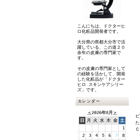
こんにちは、ドクターヒ
ロ化粧品開発者です。
大分県の県都大分市で活
躍している、この道２０
余年の皮膚の専門家で
す。
その皮膚の専門家として
の経験を活かして、開発
した化粧品が「ドクター
ヒロ スキンケアシリー
ズ」です。
カレンダー
【
＜
2026年8月
＞
ビ
日
月
火
水
木
金
土
た
1
Ｃ
2
3
4
5
6
7
8