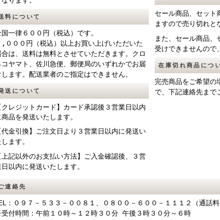
となります。
セール商品、セット
送料について
ますので売り切れと
全国一律６００円（税込）です。
また、セール商品、
５,０００円（税込）以上お買い上げいただいた
受けできませんので
場合は、送料は無料とさせていただきます。クロ
ネコヤマト、佐川急便、郵便局のいずれかでお届
在庫切れ商品につ
けします。配送業者のご指定はできません。
完売商品をご希望の
発送について
で、下記連絡先まで
【クレジットカード】
カード承認後３営業日以内
に商品を発送いたします。
【代金引換】
ご注文日より
３営業日以内に発送い
たします。
【上記以外のお支払い方法】ご入金確認後、３営
業日以内に発送いたします。
ご連絡先
TEL：０９７－５３３－００８１、０８００－６００－１１１２（通話
※受付時間：午前１０時～１２時３０分 午後３時３０分～６時