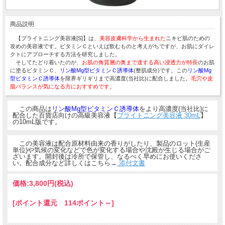
商品説明
【ブライトニング美容液[S]】は、
美容皮膚科学から生まれた
ニキビ肌のための
攻めの美容液です。ビタミンＣといえば飲むものと考えがちですが、お肌にダイレ
クトにアプローチする方法を研究しました。
そしてたどり着いたのが、
お肌の角質層の奥まで達する高い浸透力が特長
のお肌
に塗るビタミンＣ、
リン酸Mg型ビタミンＣ誘導体
(整肌成分)です。この
リン酸Mg
型ビタミンＣ誘導体
を限界ギリギリまで高濃度(当社比)に配合しました。
毛穴や皮
脂バランスが気になる方におすすめです。
この商品は
リン酸Mg型ビタミンＣ誘導体
をより高濃度(当社比)に
配合した百貨店向けの高級美容液【
ブライトニング美容液 30mL
】
の10mL版です。
この美容液は配合原材料由来の香りがしたり、製品のロット(生産
単位)や気候の変化などで色が変化する場合や沈殿が生じる場合がご
ざいます。開封後は冷所で保管し、なるべく早めにお使いくださ
い。配合成分など詳しくはこちら→
添付文書
価格:
3,800円
(税込)
[ポイント還元 114ポイント～]