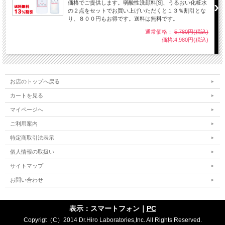
価格でご提供します。弱酸性洗顔料[S]、うるおい化粧水
の２点をセットでお買い上げいただくと１３％割引とな
り、８００円もお得です。送料は無料です。
通常価格：
5,780円(税込)
価格:4,980円(税込)
お店のトップへ戻る
カートを見る
マイページへ
ご利用案内
特定商取引法表示
個人情報の取扱い
サイトマップ
お問い合わせ
表示：スマートフォン｜
PC
Copyrigt（C）2014 Dr.Hiro Laboratories,Inc. All Rights Reserved.