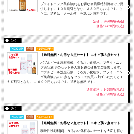
ブライトニング美容液[S]をお得な会員様特別価格でご提
供します。１０％割引となり、３８０円もお得です。さ
らに、送料は「メール便」を選ぶと無料です。
定価：
3,800円(税込)
価格:3,420円(税込)
1位
PICK UP
会員
<16%OFF>
【送料無料・お得な３点セット】 ニキビ肌３点セット
バブルピール洗顔石鹸、うるおい化粧水、ブライトニン
グ美容液[S]のセットを大変お得な価格でご提供します。
バブルピール洗顔石鹸、うるおい化粧水、ブライトニン
グ美容液[S]の３点ををセットでお買い上げいただくと１
６％割引となり、１,６００円もお得です。送料は無料です。
通常価格：
9,580円(税込)
価格:7,980円(税込)
2位
PICK UP
会員
<13%OFF>
【送料無料・お得な２点セット】 ニキビ肌２点セット
弱酸性洗顔料[S]、うるおい化粧水のセットを大変お得な