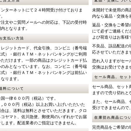
ご注文方法
返品・交換につい
インターネットにて２４時間受け付けておりま
未開封で未使用の商
す。
内なら返品・交換を
ご注文やご質問メールへの対応は、下記の受付時
返品・交換をご希望
間内となります。
にて必ずご連絡くだ
よび荷造りはお客様
お支払い方法
不良品、誤品配送の
クレジットカード、代金引換、
コンビニ（番号端
応させていただきま
末式
）・
銀行ＡＴＭ
・
ネットバンキング
がご利用
いただけます。一部の商品はクレジットカード払
恐れ入りますがセー
いのみとなっています。なお、
コンビニ（番号端
交換はお受けできま
末式
）・
銀行ＡＴＭ
・
ネットバンキング
は前払い
セール商品、セッ
となります。
セール商品、セット
送料について
ますので売り切れと
全国一律６００円（税込）です。
また、セール商品、
５,０００円（税込）以上お買い上げいただいた
受けできませんので
場合は、送料は無料とさせていただきます。クロ
ネコヤマト、佐川急便、郵便局のいずれかでお届
在庫切れ商品につ
けします。配送業者のご指定はできません。
完売商品をご希望の