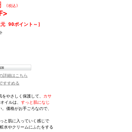
0円
(税込)
F>
元 90ポイント～]
ト
の詳細はこちら
ですすめる
肌をやさしく保護して、
カサ
のオイルは、
すっと肌になじ
い。価格がお手ごろなので、
っと肌に入っていく感じで
粧水やクリームにふたをする