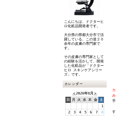
こんにちは、ドクターヒ
ロ化粧品開発者です。
大分県の県都大分市で活
躍している、この道２０
余年の皮膚の専門家で
す。
その皮膚の専門家として
の経験を活かして、開発
した化粧品が「ドクター
ヒロ スキンケアシリー
ズ」です。
カレンダー
【
カ
＜
2026年8月
＞
み
日
月
火
水
木
金
土
手
1
オ
す
2
3
4
5
6
7
8