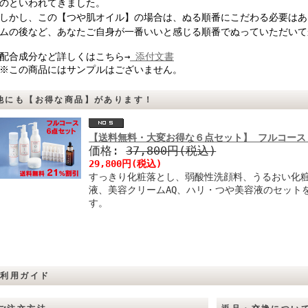
のといわれてきました。
かし、この【つや肌オイル】の場合は、ぬる順番にこだわる必要はあ
ムの後など、あなたご自身が一番いいと感じる順番でぬっていただいて
合成分など詳しくはこちら→
添付文書
この商品にはサンプルはございません。
他にも【お得な商品】があります！
【送料無料・大変お得な６点セット】 フルコー
価格:
37,800円(税込)
29,800円(税込)
すっきり化粧落とし、弱酸性洗顔料、うるおい化
液、美容クリームAQ、ハリ・つや美容液のセット
す。
ご利用ガイド