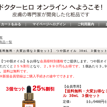
カートをみる
｜
マイページへログイン
｜
ご利用案内
｜
ME
商品一覧
送料無料・大変お得な３個セット】 つや肌オイル 30mL ３個セッ
【つや肌オイル】をお得な
会員様特別価格
でご提供します。つや肌オイ
ただくと
２５％割引
となり、
２,９９０円もお得です。
１個あたり３,
。
送料は無料です。
新規会員登録はご購入手続きの途中でできます。
【会員専用】
【送料無料・大変お得な
ル 30mL ３個セット
11,940円
定価: