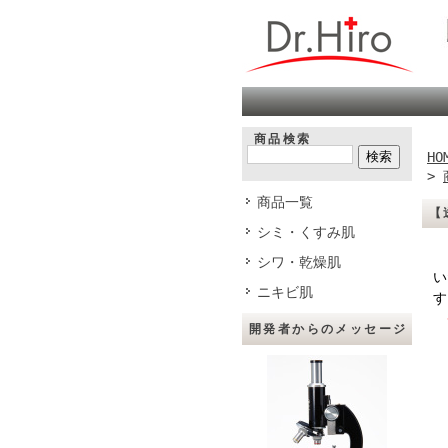
商品検索
HO
>
商品一覧
【
シミ・くすみ肌
シワ・乾燥肌
い
ニキビ肌
す
※
開発者からのメッセージ