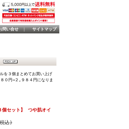
お問い合せ
｜
サイトマップ
ト
ルを３個まとめてお買い上げ
９８０円→２,９８４円になりま
３個セット】 つや肌オイ
(税込)